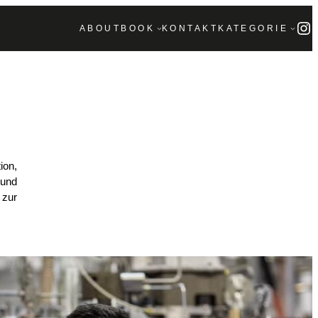
In
ABOUT
BOOK
KONTAKT
KATEGORIE
ion,
 und
 zur