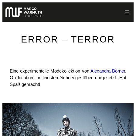
Zum
Inhalt
springen
ERROR – TERROR
Eine experimentelle Modekollektion von
Alexandra Börner
.
On location im feinsten Schneegestöber umgesetzt. Hat
Spaß gemacht!